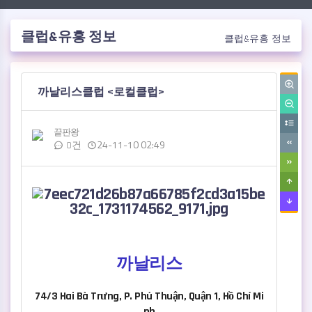
클럽&유흥 정보
클럽&유흥 정보
작성자
댓글
작성일
까날리스클럽 <로컬클럽>
끝판왕
24-11-10 02:49
0건
관련자료
본문
까날리스
74/3 Hai Bà Trưng, P. Phú Thuận, Quận 1, Hồ Chí Mi
nh