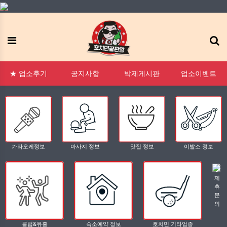
메뉴
:1 문의
FAQ
태그모음
신고모음
접속자
★ 업소후기
공지사항
박제게시판
업소이벤트
가라오케정보
마사지 정보
맛집 정보
이발소 정보
제
휴
문
의
클럽&유흥
숙소예약 정보
호치민 기타업종