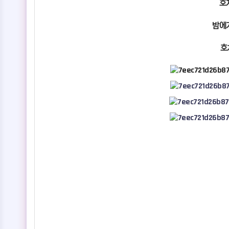
호
밤에
호