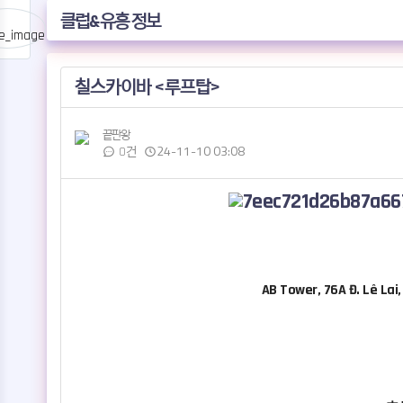
클럽&유흥 정보
작성자
댓글
작성일
칠스카이바 <루프탑>
끝판왕
24-11-10 03:08
0건
관련자료
본문
AB Tower, 76A Đ. Lê Lai