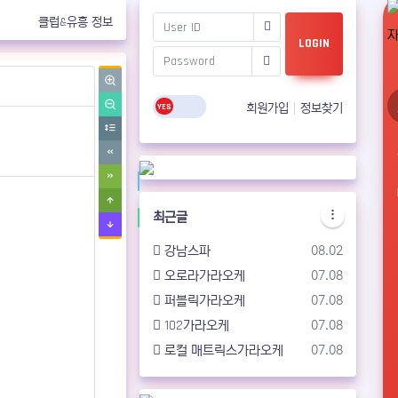
클럽&유흥 정보
LOGIN
회원가입
정보찾기
최근글
등록일
강남스파
08.02
등록일
오로라가라오케
07.08
등록일
퍼블릭가라오케
07.08
등록일
102가라오케
07.08
등록일
로컬 매트릭스가라오케
07.08