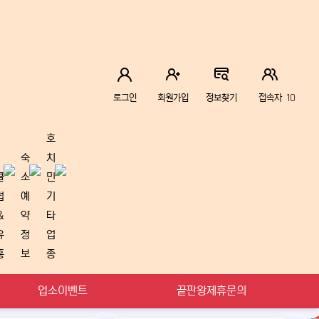
10
로그인
회원가입
정보찾기
접속자
호
숙
치
클
소
민
럽
예
기
&
약
타
유
정
업
흥
보
종
업소이벤트
끝판왕제휴문의