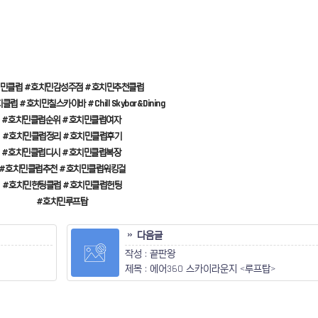
민클럽 #호치민감성주점 #호치민추천클럽
럽 #호치민칠스카이바 #Chill Skybar&Dining
#호치민클럽순위 #호치민클럽여자
#호치민클럽정리 #호치민클럽후기
#호치민클럽디시 #호치민클럽복장
#호치민클럽추천 #호치민클럽워킹걸
#호치민헌팅클럽 #호치민클럽헌팅
#호치민루프탑
다음글
작성 : 끝판왕
제목 : 에어360 스카이라운지 <루프탑>