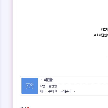
#호치
#호치민현지클
이전글
작성 : 끝판왕
제목 : 꾸이 Qui <라운지바>