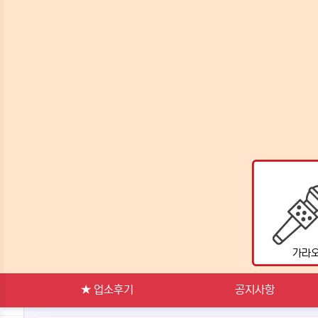
랭킹
가라
★ 업소후기
공지사항