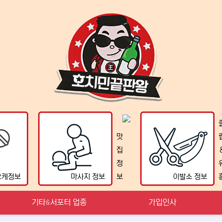
맛
집
정
오케정보
마사지 정보
보
이발소 정보
기타&서포터 업종
가입인사