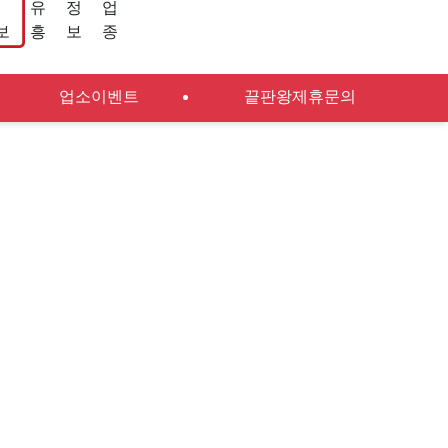
유
정
업
보
흥
보
종
업소이벤트
끝판왕제휴문의