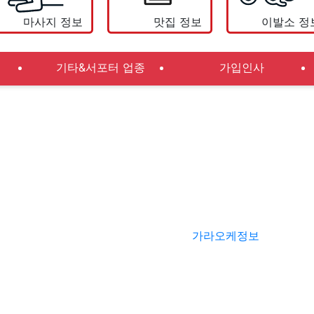
마사지 정보
맛집 정보
이발소 정
기타&서포터 업종
가입인사
가라오케정보