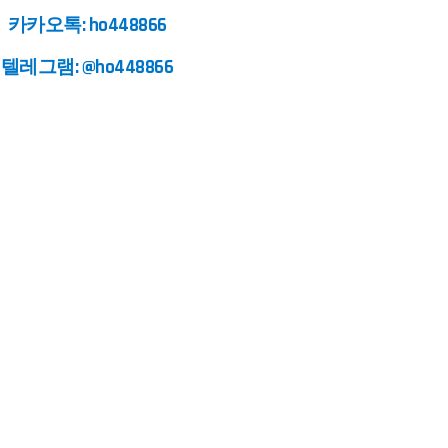
카카오톡: ho448866
텔레그램: @ho448866