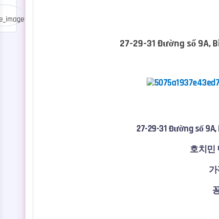
27-29-31 Đường số 9A, B
관련자료
본문
27-29-31 Đường số 9A,
호치민 
가
꽁