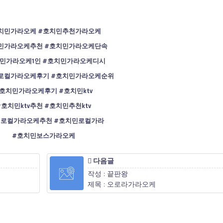
치민가라오케
#호치민추천가라오케
민가라오케추천
#호치민가라오케단속
민가라오케1인
#호치민가라오케디시
로컬가라오케후기
#호치민가라오케순위
#호치민가라오케후기
#호치민ktv
#호치민ktv추천
#호치민추천ktv
치로컬가라오케추천
#호치민로컬가라
#호치민보스가라오케
다음글
작성 : 끝판왕
제목 : 오로라가라오케