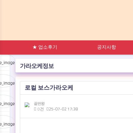
랭킹
★ 업소후기
공지사항
가라오케정보
작성자
댓글
작성일
로컬 보스가라오케
끝판왕
25-07-02 17:38
0건