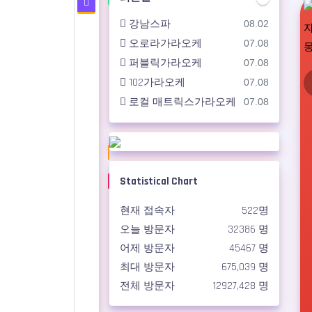
등록일
강남스파
08.02
등록일
오로라가라오케
07.08
등록일
퍼블릭가라오케
07.08
등록일
102가라오케
07.08
등록일
로컬 매트릭스가라오케
07.08
Statistical Chart
현재 접속자
522명
오늘 방문자
32386 명
어제 방문자
45467 명
최대 방문자
675,039 명
전체 방문자
12927,428 명