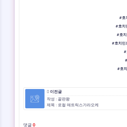
#호
#호치
#호치
#호치민
#호
이전글
작성 : 끝판왕
제목 : 로컬 매트릭스가라오케
댓글
0