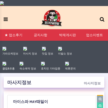
메뉴
:1 문의
FAQ
태그모음
신고모음
접속자
★ 업소후기
공지사항
박제게시판
업소이벤트
가라오케정보
마사지 정보
맛집 정보
이발소 정보
클럽&유흥
숙소예약 정보
호치민 기타업종
제휴문의
마사지정보
마사지정보
작성자
댓글
작성일
마이스파 MAY때밀이