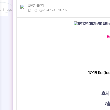
끝판왕
불건마
25-01-13 18:16
0건
관련자료
본문
H
17-19 Do Qu
호치
7