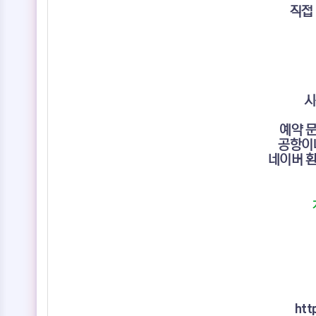
직접
시
예약 
공항이나
네이버 환
htt