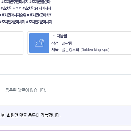
#호치민추천마사지 #호치민불건마
#호치민ㅂㄱㅁ #호치민24시마사지
#호치민마사지순위 #호치민1군마사지
#호치민2군마사지 #호치민7군마사지
다음글
작성 : 끝판왕
제목 : 골든킹스파 (Golden king spa)
등록된 댓글이 없습니다.
한 회원만 댓글 등록이 가능합니다.