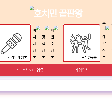
숙
마
이
소
사
맛
발
예
지
집
소
약
정
정
정
정
가라오케정보
보
보
보
클럽&유흥
보
기타&서포터 업종
가입인사