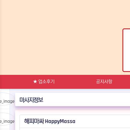
랭킹
★ 업소후기
공지사항
마사지정보
작성자
댓글
작성일
해피마싸 HappyMassa