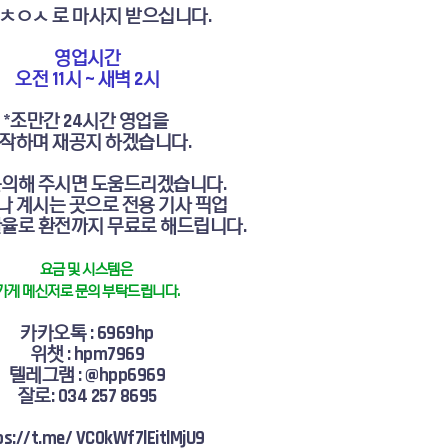
 ㅊㅇㅅ 로 마사지 받으십니다.
영업시간
오전 11시 ~ 새벽 2시
*조만간 24시간 영업을
작하며 재공지 하겠습니다.
문의해 주시면 도움드리겠습니다.
 계시는 곳으로 전용 기사 픽업
율로 환전까지 무료로 해드립니다.
요금 및 시스템은
가게 메신저로 문의 부탁드립니다.
카카오톡 : 6969hp
위챗 : hpm7969
텔레그램 : @hpp6969
잘로: 034 257 8695
ps://t.me/ VC0kWf7lEitlMjU9