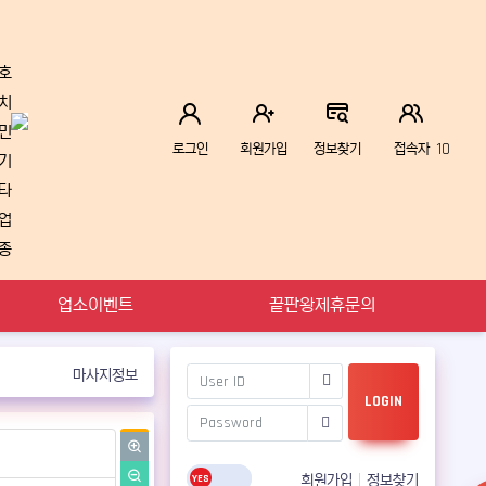
호
치
민
10
로그인
회원가입
정보찾기
접속자
기
타
업
종
업소이벤트
끝판왕제휴문의
마사지정보
LOGIN
회원가입
정보찾기