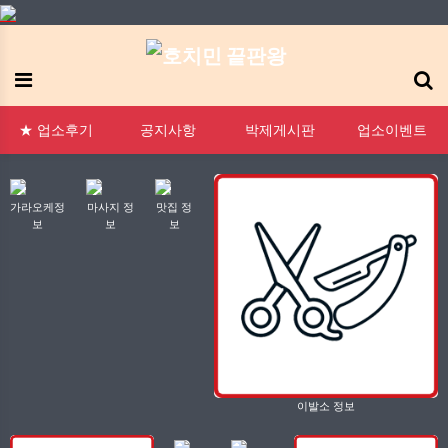
메뉴
:1 문의
FAQ
태그모음
신고모음
접속자
★ 업소후기
공지사항
박제게시판
업소이벤트
가라오케정
마사지 정
맛집 정
보
보
보
이발소 정보