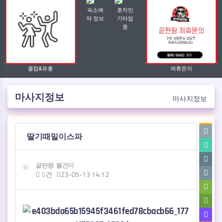
숙소예
호치민
약 정보
기타업
종
클럽&유흥
제휴문의
마사지정보
마사지정보
작성자
댓글
작성일
딸기때밀이스파
끝판왕
불건마
23-05-13 14:12
0건
관련자료
본문