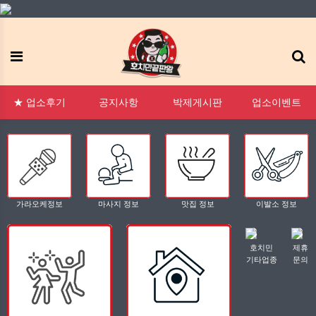
메뉴
:1 문의
FAQ
태그모음
신고모음
접속자
★ 업소후기
공지사항
박제게시판
업소이벤트
가라오케정보
마사지 정보
맛집 정보
이발소 정보
호치민
제휴
기타업종
문의