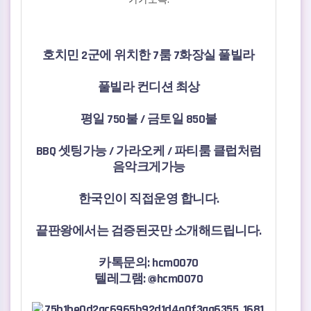
관련자료
본문
호치민 2군에 위치한 7룸 7화장실 풀빌라
풀빌라 컨디션 최상
평일 750불 /
금토일 850불
BBQ 셋팅가능 / 가라오케 / 파티룸 클럽처럼
음악크게가능
한국인이 직접운영 합니다.
끝판왕에서는 검증된곳만 소개해드립니다.
카톡문의:
hcm0070
텔레그램: @
hcm0070