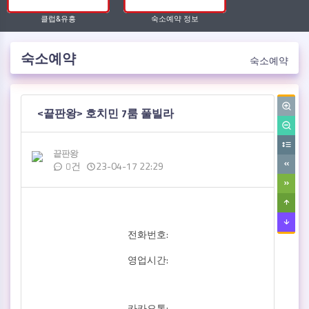
클럽&유흥
숙소예약 정보
숙소예약
숙소예약
작성자
댓글
작성일
<끝판왕> 호치민 7룸 풀빌라
끝판왕
23-04-17 22:29
0건
전화번호:
영업시간:
카카오톡: