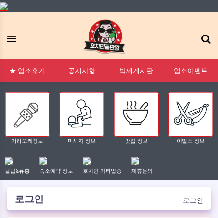
메뉴
:1 문의
FAQ
태그모음
신고모음
접속자
★ 업소후기
공지사항
박제게시판
업소이벤트
가라오케정보
마사지 정보
맛집 정보
이발소 정보
클럽&유흥
숙소예약 정보
호치민 기타업종
제휴문의
로그인
로그인