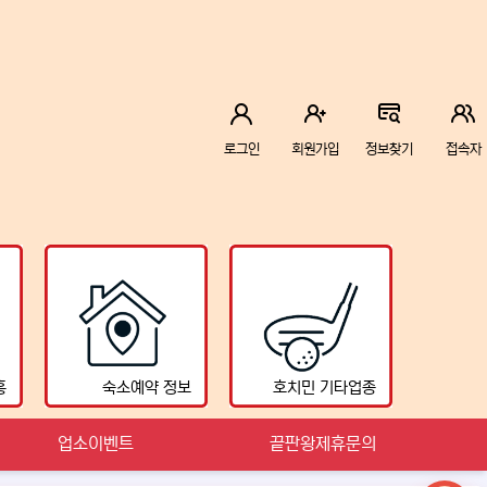
로그인
회원가입
정보찾기
접속자
흥
숙소예약 정보
호치민 기타업종
업소이벤트
끝판왕제휴문의