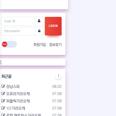
LOGIN
회원가입
정보찾기
최근글
등록일
강남스파
08.02
등록일
오로라가라오케
07.08
등록일
퍼블릭가라오케
07.08
등록일
102가라오케
07.08
등록일
로컬 매트릭스가라오케
07.08