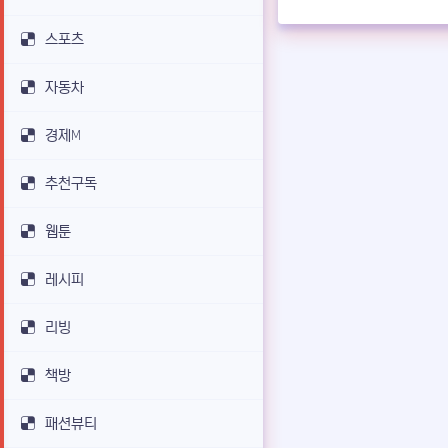
스포츠
자동차
경제M
추천구독
웹툰
레시피
리빙
책방
패션뷰티