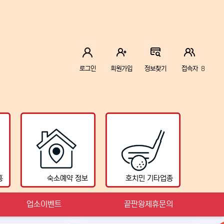
8
로그인
회원가입
정보찾기
접속자
흥
숙소예약 정보
호치민 기타업종
업소이벤트
끝판왕제휴문의