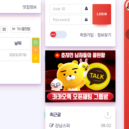
맛집정보
LOGIN
날짜순 정렬
게시물정렬
bzine
Gallery
회원가입
정보찾기
날짜
등록일
2023.07.10
최근글
등록일
강남스파
08.02