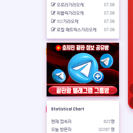
등록일
오로라가라오케
07.08
등록일
퍼블릭가라오케
07.08
등록일
102가라오케
07.08
등록일
로컬 매트릭스가라오케
07.08
Statistical Chart
현재 접속자
822명
오늘 방문자
32287 명