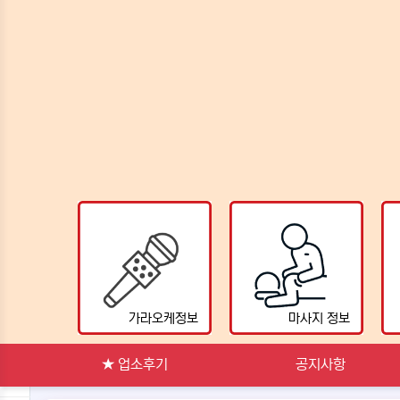
랭킹
가라오케정보
마사지 정보
★ 업소후기
공지사항