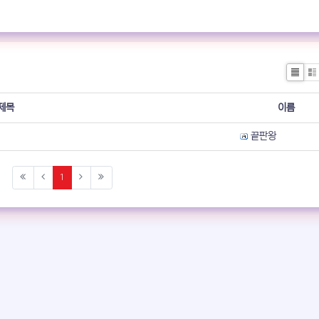
List
We
제목
이름
등록자
끝판왕
(current)
1