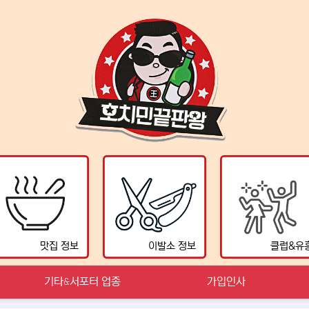
맛집 정보
이발소 정보
클럽&유
기타&서포터 업종
가입인사