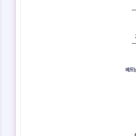
━
━
베트남