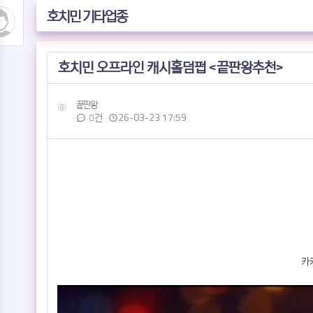
호치민 기타업종
작성자
댓글
작성일
호치민 오프라인 캐시홀덤펍 <끝판왕추천>
끝판왕
26-03-23 17:59
0건
카
관련자료
본문