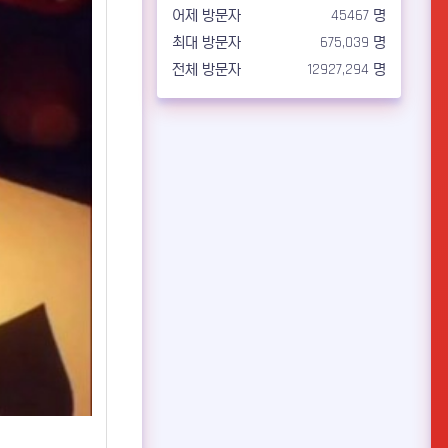
어제 방문자
45467 명
최대 방문자
675,039 명
전체 방문자
12927,294 명