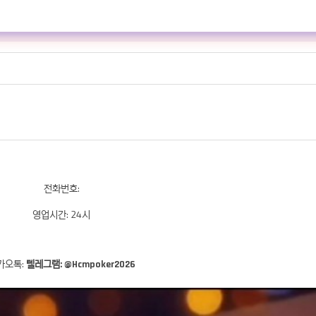
전화번호:
영업시간: 24시
카오톡:
텔레그램: @Hcmpoker2026