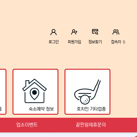
6
로그인
회원가입
정보찾기
접속자
흥
숙소예약 정보
호치민 기타업종
업소이벤트
끝판왕제휴문의