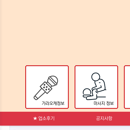
랭킹
가라오케정보
마사지 정보
★ 업소후기
공지사항