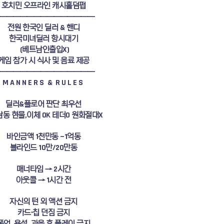
호치민 오프라인 캐시홀덤펍
━━━━━━━━━━━━━━
전원 한국인 딜러 & 핸디
한국미녀딜러 항시대기
(베트남인출입X)
게임 참가 시 식사 및 음료 제공
━━━━━━━━━━━━━━
M A N N E R S & R U L E S
딜러&플로어 판단 최우선
동 현물,이체 OK 테더O 원화절대X
바인금액 1천만동 ~1억동
블라인드 10만/20만동
매너타임 → 2시간
아웃콜 → 1시간 전
자신의 턴 외 액션 금지
카드·칩 던짐 금지
폭언, 욕설, 과음 후 플레이 금지