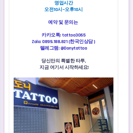
영업시간
오전10시~오후10시
예약 및 문의는
카카오톡: tattoo3065
Zalo: 0899.188.821 (한국인상담 )
텔레그램: @Donytattoo
당신만의 특별한 타투,
지금 여기서 시작하세요!