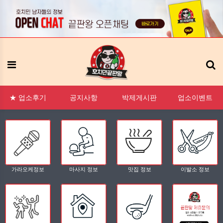
:1 문의
FAQ
태그모음
신고모음
접속자
메뉴
★ 업소후기
공지사항
박제게시판
업소이벤트
가라오케정보
마사지 정보
맛집 정보
이발소 정보