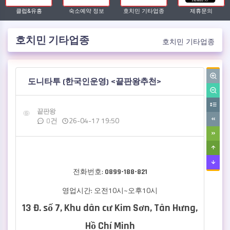
클럽&유흥
숙소예약 정보
호치민 기타업종
제휴문의
호치민 기타업종
호치민 기타업종
작성자
댓글
작성일
도니타투 (한국인운영) <끝판왕추천>
끝판왕
26-04-17 19:50
0건
전화번호:
0899-188-821
영업시간: 오전10시~오후10시
13 Đ. số 7, Khu dân cư Kim Sơn, Tân Hưng,
Hồ Chí Minh