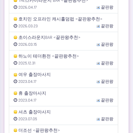
THE스카이라운지 BAR <끝판왕추천>
등록일
등록자
2026.04.17
끝판왕
호치민 오프라인 캐시홀덤펍 <끝판왕추천>
등록일
등록자
2026.03.23
끝판왕
초이스라운지BAR <끝판왕추천>
등록일
등록자
2026.03.15
끝판왕
하노이 테더환전 <끝판왕추천>
등록일
등록자
2025.12.31
끝판왕
여우 출장마사지
등록일
등록자
2023.04.17
끝판왕
휴 출장마사지
등록일
등록자
2023.04.17
끝판왕
셔츠 출장마사지
등록일
등록자
2023.07.05
끝판왕
더조선 <끝판왕추천>