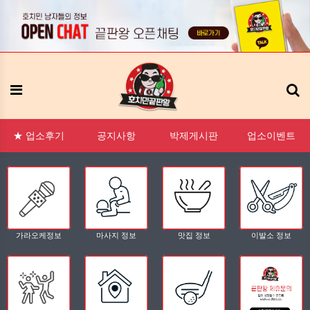
:1 문의
FAQ
태그모음
신고모음
접속자
메뉴
★ 업소후기
공지사항
박제게시판
업소이벤트
가라오케정보
마사지 정보
맛집 정보
이발소 정보