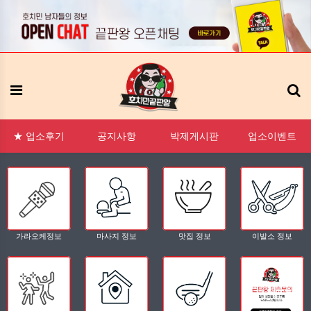
:1 문의
FAQ
태그모음
신고모음
접속자
메뉴
★ 업소후기
공지사항
박제게시판
업소이벤트
가라오케정보
마사지 정보
맛집 정보
이발소 정보