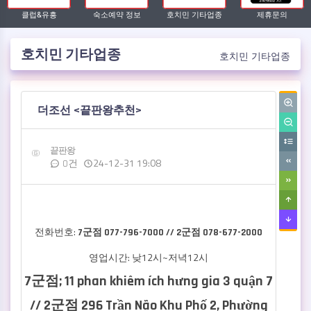
클럽&유흥
숙소예약 정보
호치민 기타업종
제휴문의
호치민 기타업종
호치민 기타업종
작성자
댓글
작성일
더조선 <끝판왕추천>
끝판왕
24-12-31 19:08
0건
전화번호:
7군점 077-796-7000 // 2군점 078-677-2000
영업시간: 낮12시~저녁12시
7군점; 11 phan khiêm ích hưng gia 3 quận 7
// 2군점 296 Trần Não Khu Phố 2, Phường