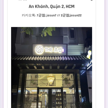
An Khánh, Quận 2, HCM
카카오톡:
7군점; josun7 // 2군점;josun22
관련자료
본문