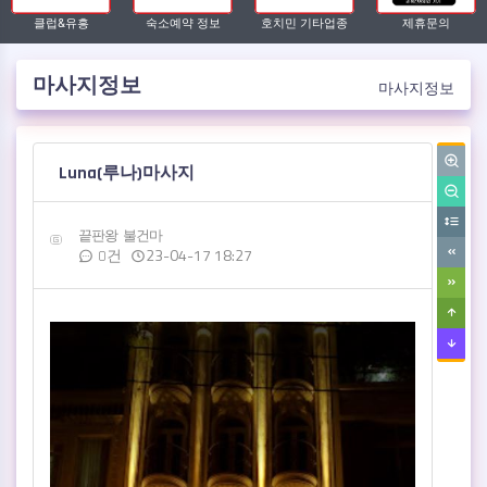
클럽&유흥
숙소예약 정보
호치민 기타업종
제휴문의
마사지정보
마사지정보
작성자
댓글
작성일
Luna(루나)마사지
끝판왕
불건마
23-04-17 18:27
0건
관련자료
본문