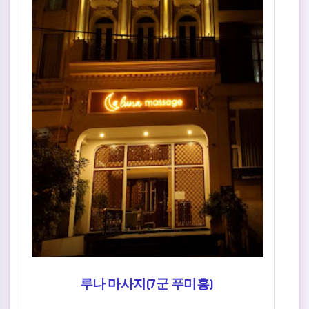
루나 마사지(7군 푸미흥)