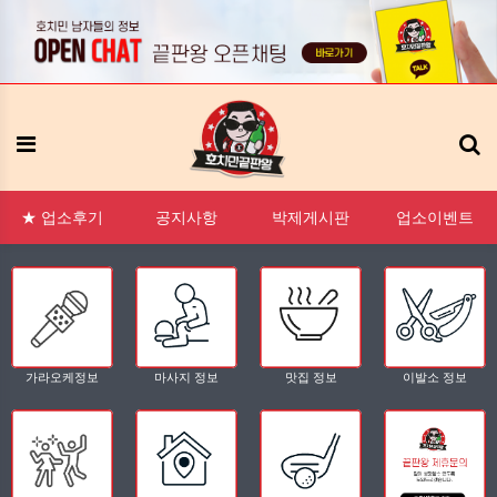
:1 문의
FAQ
태그모음
신고모음
접속자
메뉴
★ 업소후기
공지사항
박제게시판
업소이벤트
가라오케정보
마사지 정보
맛집 정보
이발소 정보