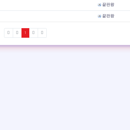
등록자
끝판왕
등록자
끝판왕
(current)
1