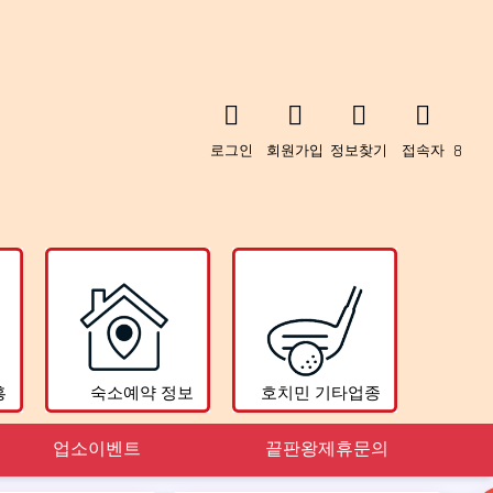
8
로그인
회원가입
정보찾기
접속자
흥
숙소예약 정보
호치민 기타업종
업소이벤트
끝판왕제휴문의