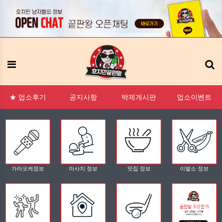
:1 문의
FAQ
태그모음
신고모음
접속자
메뉴
★ 업소후기
공지사항
박제게시판
업소이벤트
가라오케정보
마사지 정보
맛집 정보
이발소 정보