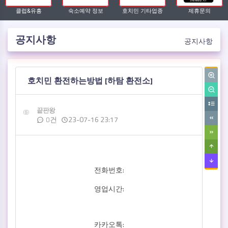
클럽&유흥
숙소예약 정보
호치민 기타업종
제휴문의
공지사항
공지사항
작성자
댓글
작성일
호치민 환전하는방법 [하탐 환전소]
끝판왕
23-07-16 23:17
0건
전화번호:
영업시간:
카카오톡: