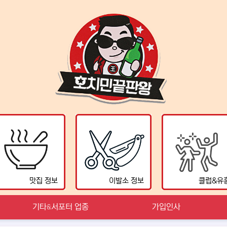
맛집 정보
이발소 정보
클럽&유
기타&서포터 업종
가입인사