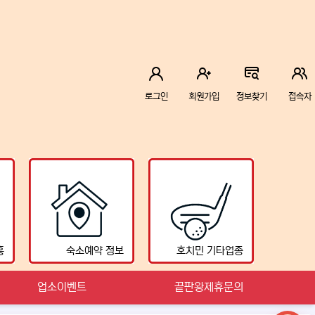
로그인
회원가입
정보찾기
접속자
흥
숙소예약 정보
호치민 기타업종
업소이벤트
끝판왕제휴문의