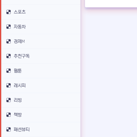
스포츠
자동차
경제M
추천구독
웹툰
레시피
리빙
책방
패션뷰티