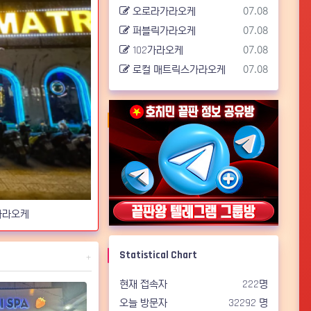
등록일
오로라가라오케
07.08
등록일
퍼블릭가라오케
07.08
등록일
102가라오케
07.08
등록일
로컬 매트릭스가라오케
07.08
가라오케
로컬 보스가라오케
Statistical Chart
현재 접속자
222명
오늘 방문자
32292 명