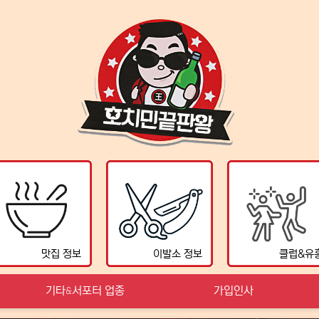
맛집 정보
이발소 정보
클럽&유
기타&서포터 업종
가입인사