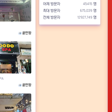
어제 방문자
45415 명
최대 방문자
675,039 명
전체 방문자
12927,749 명
등록자
끝판왕
PA
등록자
끝판왕