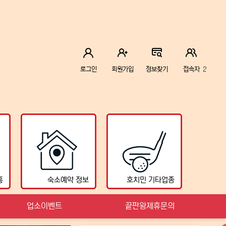
2
로그인
회원가입
정보찾기
접속자
흥
숙소예약 정보
호치민 기타업종
업소이벤트
끝판왕제휴문의