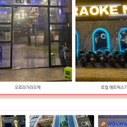
오로라가라오케
로컬 매트릭스