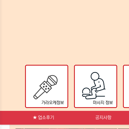
랭킹
가라오케정보
마사지 정보
★ 업소후기
공지사항