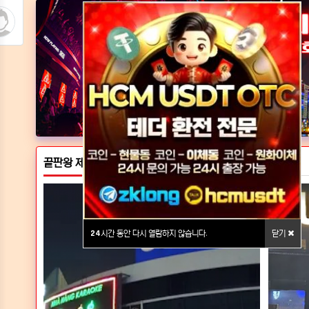
Previous
끝판왕 제휴업소
24
시간 동안 다시 열람하지 않습니다.
닫기