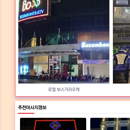
로컬 보스가라오케
추천마사지정보