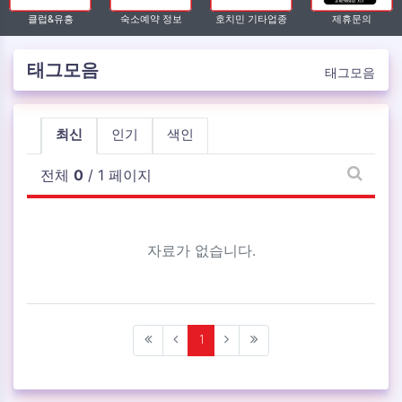
클럽&유흥
숙소예약 정보
호치민 기타업종
제휴문의
태그모음
태그모음
최신
인기
색인
전체
0
/ 1 페이지
태그 검
자료가 없습니다.
(current)
1