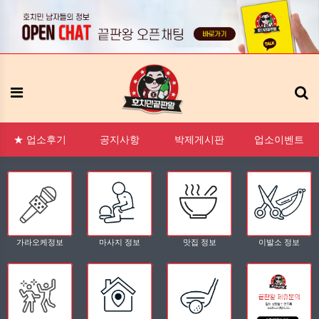
:1 문의
FAQ
태그모음
신고모음
접속자
메뉴
★ 업소후기
공지사항
박제게시판
업소이벤트
가라오케정보
마사지 정보
맛집 정보
이발소 정보