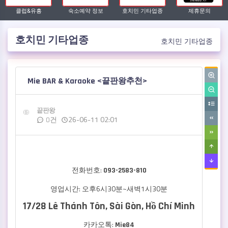
클럽&유흥
숙소예약 정보
호치민 기타업종
제휴문의
호치민 기타업종
호치민 기타업종
작성자
댓글
작성일
Mie BAR & Karaoke <끝판왕추천>
끝판왕
26-06-11 02:01
0건
전화번호:
093-2583-810
영업시간: 오후6시30분~새벽1시30분
17/28 Lê Thánh Tôn, Sài Gòn, Hồ Chí Minh
카카오톡:
Mie84