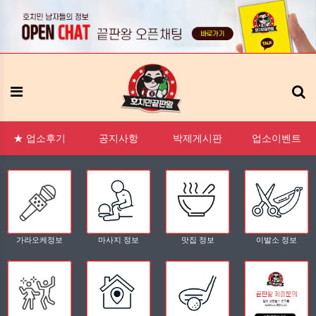
:1 문의
FAQ
태그모음
신고모음
접속자
메뉴
★ 업소후기
공지사항
박제게시판
업소이벤트
가라오케정보
마사지 정보
맛집 정보
이발소 정보