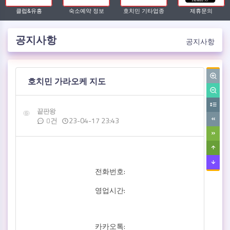
클럽&유흥
숙소예약 정보
호치민 기타업종
제휴문의
공지사항
공지사항
작성자
댓글
작성일
호치민 가라오케 지도
끝판왕
23-04-17 23:43
0건
전화번호:
영업시간:
카카오톡: