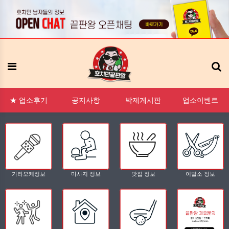
:1 문의
FAQ
태그모음
신고모음
접속자
메뉴
★ 업소후기
공지사항
박제게시판
업소이벤트
가라오케정보
마사지 정보
맛집 정보
이발소 정보