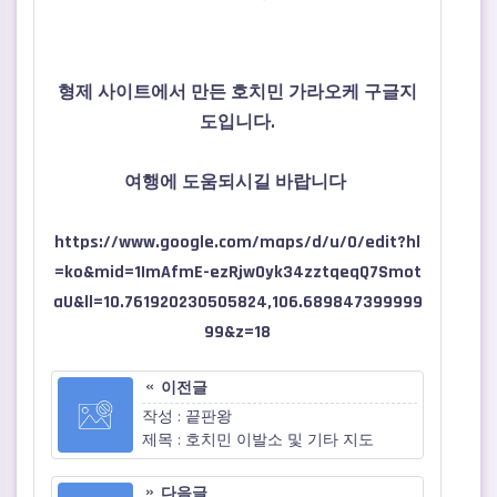
관련자료
본문
형제 사이트에서 만든 호치민 가라오케 구글지
도입니다.
여행에 도움되시길 바랍니다
https://www.google.com/maps/d/u/0/edit?hl
=ko&mid=1ImAfmE-ezRjwOyk34zztqeqQ7Smot
aU&ll=10.761920230505824,106.689847399999
99&z=18
이전글
작성 : 끝판왕
제목 : 호치민 이발소 및 기타 지도
다음글